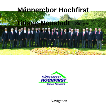
Männerchor Hochfirst
Titisee-Neustadt
Singen
macht Freu(n)de
Navigation