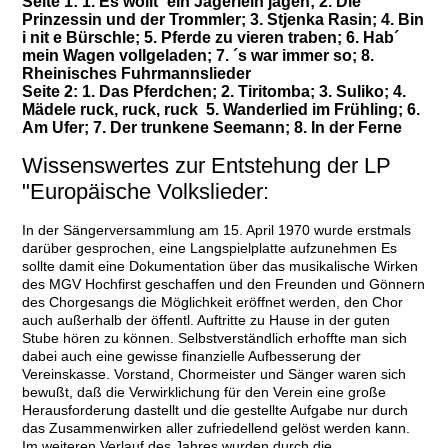
Seite 1: 1. Es wollt´ ein Jägerlein jagen; 2. Die
Prinzessin und der Trommler; 3. Stjenka Rasin; 4. Bin
i nit e Bürschle; 5. Pferde zu vieren traben; 6. Hab´
mein Wagen vollgeladen; 7. ´s war immer so; 8.
Rheinisches Fuhrmannslieder
Seite 2: 1. Das Pferdchen; 2. Tiritomba; 3. Suliko; 4.
Mädele ruck, ruck, ruck 5. Wanderlied im Frühling; 6.
Am Ufer; 7. Der trunkene Seemann; 8. In der Ferne
Wissenswertes zur Entstehung der LP
"Europäische Volkslieder:
In der Sängerversammlung am 15. April 1970 wurde erstmals
darüber gesprochen, eine Langspielplatte aufzunehmen Es
sollte damit eine Dokumentation über das musikalische Wirken
des MGV Hochfirst geschaffen und den Freunden und Gönnern
des Chorgesangs die Möglichkeit eröffnet werden, den Chor
auch außerhalb der öffentl. Auftritte zu Hause in der guten
Stube hören zu können. Selbstverständlich erhoffte man sich
dabei auch eine gewisse finanzielle Aufbesserung der
Vereinskasse. Vorstand, Chormeister und Sänger waren sich
bewußt, daß die Verwirklichung für den Verein eine große
Herausforderung dastellt und die gestellte Aufgabe nur durch
das Zusammenwirken aller zufriedellend gelöst werden kann.
Im weiteren Verlauf des Jahres wurden durch die