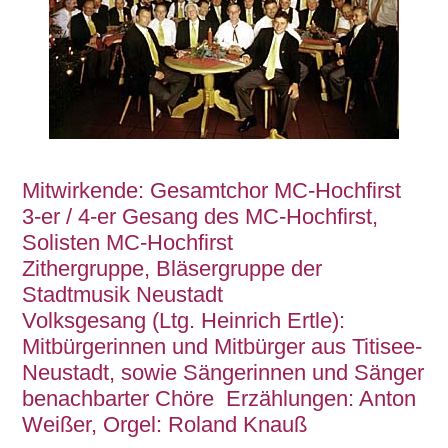
Mitwirkende: Gesamtchor MC-Hochfirst
3-er / 4-er Gesang des MC-Hochfirst,
Solisten MC-Hochfirst
Zithergruppe, Bläsergruppe der
Stadtmusik Neustadt
Volksgesang (Ltg. Heinrich Ertle):
Mitbürgerinnen und Mitbürger aus Titisee-
Neustadt, sowie Sängerinnen und Sänger
benachbarter Chöre Erzählungen: Anton
Weißer, Orgel: Roland Knauß