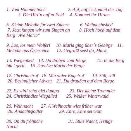
1. Vom Himmel hoch 2. Auf, auf, es kommt der Tag
3. Die Hirt´n auf´m Feld 4. Kommet ihr Hirten
5. Kleine Melodie für zwei Zithern 6. Weihnachtslied
7. Jetzt fangen wir zum Singen an 8. Hoch hoch auf dem
Berg "Ave Maria"
9. Los, los mein Wolferl 10. Maria ging über´s Gebirge 11.
Melodie aus Österreich 12. Gegrüßt seist du, Maria
13. Wiegenlied 14. Da droben vom Berge 15. In die Berg
bin i gern 16. Das Ave Maria der Berge
17. Christmettruf 18. Mürztaler Engelruf 19. Still, still
20. Besinnlicher Advent 21. Da draußen auf dem Berge
22. Es wird scho glei dumpa 23. Der kleine Trommler
24. Christkindles Wiegalied 25. Weißer Winterwald
26. Weihnacht 27. A Weihnacht wies früher war
28. Andachtsjodler 29. Ehre, Ehre sei Gott
30. Oh du fröhliche 31. Stille Nacht, Heilige
Nacht