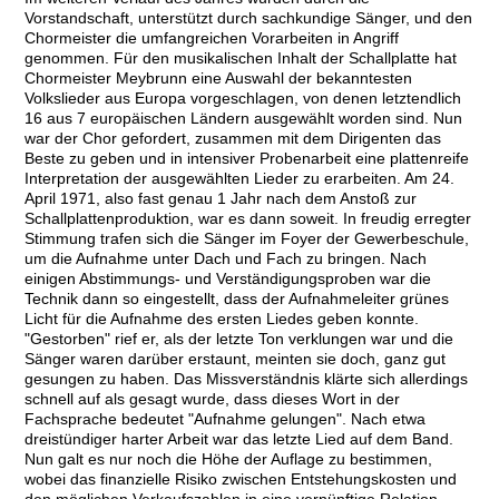
Vorstandschaft, unterstützt durch sachkundige Sänger, und den
Chormeister die umfangreichen Vorarbeiten in Angriff
genommen. Für den musikalischen Inhalt der Schallplatte hat
Chormeister Meybrunn eine Auswahl der bekanntesten
Volkslieder aus Europa vorgeschlagen, von denen letztendlich
16 aus 7 europäischen Ländern ausgewählt worden sind. Nun
war der Chor gefordert, zusammen mit dem Dirigenten das
Beste zu geben und in intensiver Probenarbeit eine plattenreife
Interpretation der ausgewählten Lieder zu erarbeiten. Am 24.
April 1971, also fast genau 1 Jahr nach dem Anstoß zur
Schallplattenproduktion, war es dann soweit. In freudig erregter
Stimmung trafen sich die Sänger im Foyer der Gewerbeschule,
um die Aufnahme unter Dach und Fach zu bringen. Nach
einigen Abstimmungs- und Verständigungsproben war die
Technik dann so eingestellt, dass der Aufnahmeleiter grünes
Licht für die Aufnahme des ersten Liedes geben konnte.
"Gestorben" rief er, als der letzte Ton verklungen war und die
Sänger waren darüber erstaunt, meinten sie doch, ganz gut
gesungen zu haben. Das Missverständnis klärte sich allerdings
schnell auf als gesagt wurde, dass dieses Wort in der
Fachsprache bedeutet "Aufnahme gelungen". Nach etwa
dreistündiger harter Arbeit war das letzte Lied auf dem Band.
Nun galt es nur noch die Höhe der Auflage zu bestimmen,
wobei das finanzielle Risiko zwischen Entstehungskosten und