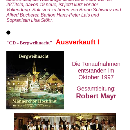
28Titeln, davon 19 neue, ist jetzt kurz vor der
Vollendung. Soli sind zu hören von Bruno Schwanz und
Alfred Bucherer, Bariton Hans-Peter Lais und
Sopranistin Lisa Stöhr.
Ausverkauft !
"CD - Bergweihnacht"
Die Tonaufnahmen
entstanden im
Oktober 1997
Gesamtleitung:
Robert Mayr