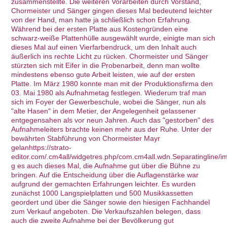
zusammenstellte. Die weiteren Vorarbeiten durch Vorstand,
Chormeister und Sänger gingen dieses Mal bedeutend leichter
von der Hand, man hatte ja schließlich schon Erfahrung.
Während bei der ersten Platte aus Kostengründen eine
schwarz-weiße Plattenhülle ausgewählt wurde, einigte man sich
dieses Mal auf einen Vierfarbendruck, um den Inhalt auch
äußerlich ins rechte Licht zu rücken. Chormeister und Sänger
stürzten sich mit Eifer in die Probenarbeit, denn man wollte
mindestens ebenso gute Arbeit leisten, wie auf der ersten
Platte. Im März 1980 konnte man mit der Produktionsfirma den
03. Mai 1980 als Aufnahmetag festlegen. Wiederum traf man
sich im Foyer der Gewerbeschule, wobei die Sänger, nun als
"alte Hasen" in dem Metier, der Angelegenheit gelassener
entgegensahen als vor neun Jahren. Auch das "gestorben" des
Aufnahmeleiters brachte keinen mehr aus der Ruhe. Unter der
bewährten Stabführung von Chormeister Mayr
gelanhttps://strato-
editor.com/.cm4all/widgetres.php/com.cm4all.wdn.Separatingline/i
g es auch dieses Mal, die Aufnahme gut über die Bühne zu
bringen. Auf die Entscheidung über die Auflagenstärke war
aufgrund der gemachten Erfahrungen leichter. Es wurden
zunächst 1000 Langspielplatten und 500 Musikkassetten
geordert und über die Sänger sowie den hiesigen Fachhandel
zum Verkauf angeboten. Die Verkaufszahlen belegen, dass
auch die zweite Aufnahme bei der Bevölkerung gut