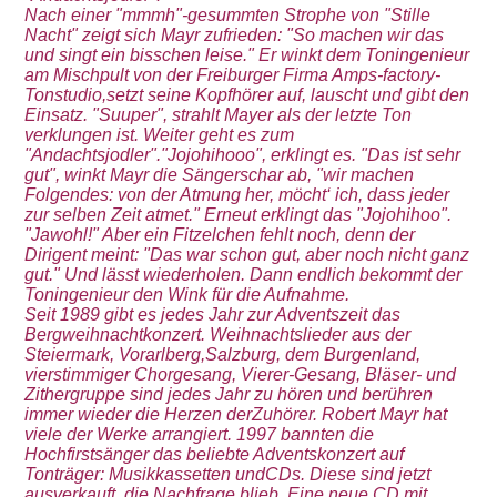
Nach einer "mmmh"-gesummten Strophe von "Stille
Nacht" zeigt sich Mayr zufrieden: "So machen wir das
und singt ein bisschen leise." Er winkt dem Toningenieur
am Mischpult von der Freiburger Firma Amps-factory-
Tonstudio,setzt seine Kopfhörer auf, lauscht und gibt den
Einsatz. "Suuper", strahlt Mayer als der letzte Ton
verklungen ist. Weiter geht es zum
"Andachtsjodler"."Jojohihooo", erklingt es. "Das ist sehr
gut", winkt Mayr die Sängerschar ab, "wir machen
Folgendes: von der Atmung her, möcht‘ ich, dass jeder
zur selben Zeit atmet." Erneut erklingt das "Jojohihoo".
"Jawohl!" Aber ein Fitzelchen fehlt noch, denn der
Dirigent meint: "Das war schon gut, aber noch nicht ganz
gut." Und lässt wiederholen. Dann endlich bekommt der
Toningenieur den Wink für die Aufnahme.
Seit 1989 gibt es jedes Jahr zur Adventszeit das
Bergweihnachtkonzert. Weihnachtslieder aus der
Steiermark, Vorarlberg,Salzburg, dem Burgenland,
vierstimmiger Chorgesang, Vierer-Gesang, Bläser- und
Zithergruppe sind jedes Jahr zu hören und berühren
immer wieder die Herzen derZuhörer. Robert Mayr hat
viele der Werke arrangiert. 1997 bannten die
Hochfirstsänger das beliebte Adventskonzert auf
Tonträger: Musikkassetten undCDs. Diese sind jetzt
ausverkauft, die Nachfrage blieb. Eine neue CD mit