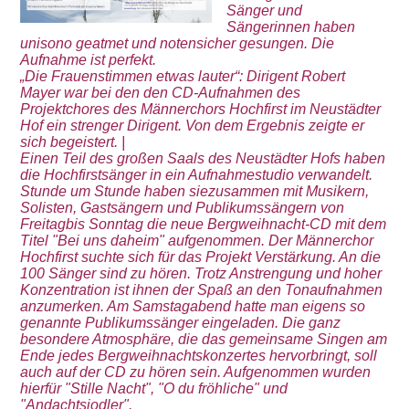
Sänger und
Sängerinnen haben
unisono geatmet und notensicher gesungen. Die
Aufnahme ist perfekt.
„Die Frauenstimmen etwas lauter“: Dirigent Robert
Mayer war bei den den CD-Aufnahmen des
Projektchores des Männerchors Hochfirst im Neustädter
Hof ein strenger Dirigent. Von dem Ergebnis zeigte er
sich begeistert. |
Einen Teil des großen Saals des Neustädter Hofs haben
die Hochfirstsänger in ein Aufnahmestudio verwandelt.
Stunde um Stunde haben siezusammen mit Musikern,
Solisten, Gastsängern und Publikumssängern von
Freitagbis Sonntag die neue Bergweihnacht-CD mit dem
Titel "Bei uns daheim" aufgenommen. Der Männerchor
Hochfirst suchte sich für das Projekt Verstärkung. An die
100 Sänger sind zu hören. Trotz Anstrengung und hoher
Konzentration ist ihnen der Spaß an den Tonaufnahmen
anzumerken. Am Samstagabend hatte man eigens so
genannte Publikumssänger eingeladen. Die ganz
besondere Atmosphäre, die das gemeinsame Singen am
Ende jedes Bergweihnachtskonzertes hervorbringt, soll
auch auf der CD zu hören sein. Aufgenommen wurden
hierfür "Stille Nacht", "O du fröhliche" und
"Andachtsjodler".