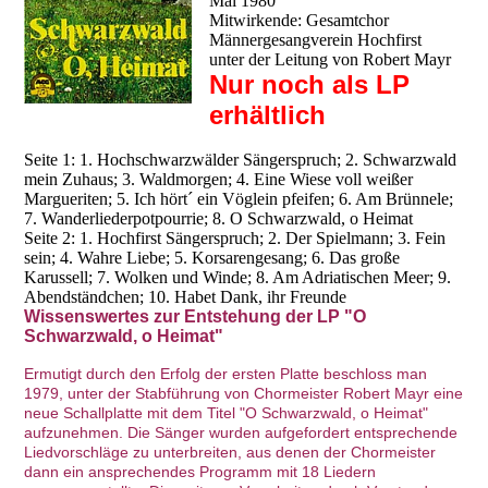
Mai 1980
Mitwirkende: Gesamtchor
Männergesangverein Hochfirst
unter der Leitung von Robert Mayr
Nur noch als LP
erhältlich
Seite 1: 1. Hochschwarzwälder Sängerspruch; 2. Schwarzwald
mein Zuhaus; 3. Waldmorgen; 4. Eine Wiese voll weißer
Margueriten; 5. Ich hört´ ein Vöglein pfeifen; 6. Am Brünnele;
7. Wanderliederpotpourrie; 8. O Schwarzwald, o Heimat
Seite 2: 1. Hochfirst Sängerspruch; 2. Der Spielmann; 3. Fein
sein; 4. Wahre Liebe; 5. Korsarengesang; 6. Das große
Karussell; 7. Wolken und Winde; 8. Am Adriatischen Meer; 9.
Abendständchen; 10. Habet Dank, ihr Freunde
Wissenswertes zur Entstehung der LP "O
Schwarzwald, o Heimat"
Ermutigt durch den Erfolg der ersten Platte beschloss man
1979, unter der Stabführung von Chormeister Robert Mayr eine
neue Schallplatte mit dem Titel "O Schwarzwald, o Heimat"
aufzunehmen. Die Sänger wurden aufgefordert entsprechende
Liedvorschläge zu unterbreiten, aus denen der Chormeister
dann ein ansprechendes Programm mit 18 Liedern