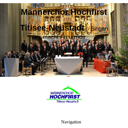
Männerchor Hochfirst
Titisee-Neustadt
Singen
macht Freu(n)de
Navigation